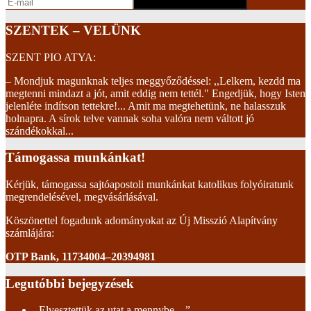
SZENTEK – VELÜNK
SZENT PIO ATYA:
– Mondjuk magunknak teljes meggyőződéssel: ,,Lelkem, kezdd ma
megtenni mindazt a jót, amit eddig nem tettél." Engedjük, hogy Isten
jelenléte indítson tettekre!... Amit ma megtehetünk, ne halasszuk
holnapra. A sírok telve vannak soha valóra nem váltott jó
szándékokkal...
Támogassa munkánkat!
Kérjük, támogassa sajtóapostoli munkánkat katolikus folyóiratunk
megrendelésével, megvásárlásával.
Köszönettel fogadunk adományokat az Új Misszió Alapítvány
számlájára:
OTP Bank, 11734004–20394981
Legutóbbi bejegyzések
,,Elvesztettük az utat a mennybe…”