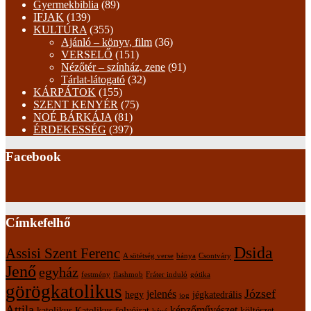
Gyermekbiblia
(89)
IFJAK
(139)
KULTÚRA
(355)
Ajánló – könyv, film
(36)
VERSELŐ
(151)
Nézőtér – színház, zene
(91)
Tárlat-látogató
(32)
KÁRPÁTOK
(155)
SZENT KENYÉR
(75)
NOÉ BÁRKÁJA
(81)
ÉRDEKESSÉG
(397)
Facebook
Címkefelhő
Dsida
Assisi Szent Ferenc
A sötétség verse
bánya
Csontváry
Jenő
egyház
festmény
flashmob
Fráter induló
gótika
görögkatolikus
József
jelenés
hegy
jégkatedrális
jog
Attila
képzőművészet
katolikus
Katolikus folyóirat
költészet