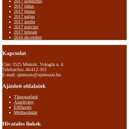
2017 augusztus
2017 július
2017 június
2017 május
2017 április
2017 március
2017 február
2016 december
Kapcsolat
Cím: 3525 Miskolc, Vologda u. 4.
Telefon/fax: 46/412–911
E-mail: ujmisszio@ujmisszio.hu
Ajánlott oldalaink
Támogatóink
Alapítvány
Előfizetés
Médiaajánlat
Hivatalos linkek