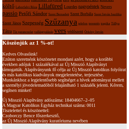
kávé
Lillafüred
költő
nagypéntek
Lourdes
Nevers
Laborfalvi Róza
passio
Petőfi Sándor
Szent Borbála
Szent Bernadett
Szent István bazilika
Szűzanya
Szepesség
Szent János
telefon
teremtés
tragika
Tállya
vers
Tátra
védőszent
Tíz parancsolat
vallásgyalázás
Örkény István
Köszönjük az 1 %-ot!
Kedves Olvasóink!
Ezúton szeretnénk köszönetet mondani azért, hogy a korábbi
években adójuk 1 százalékával az Új Misszió Alapítványt
támogatták. Alapítványunk fő célja az Új Misszió katolikus folyóirat
és más katolikus kiadványok megjelentetése, terjesztése.
Munkánkhoz a legjelentősebb segítséget a hívek adományai mellett
a személyi jövedelemadóból felajánlható 1 százalék jelenti. Kérem,
segítsen minket!
Új Misszió Alapítvány adószáma: 18404667–2–05
A Magyar Katolikus Egyház technikai száma: 0011
Tisztelettel és köszönettel:
Czoborczy Bence főszerkesztő,
az Új Misszió Alapítvány kuratóriuma nevében