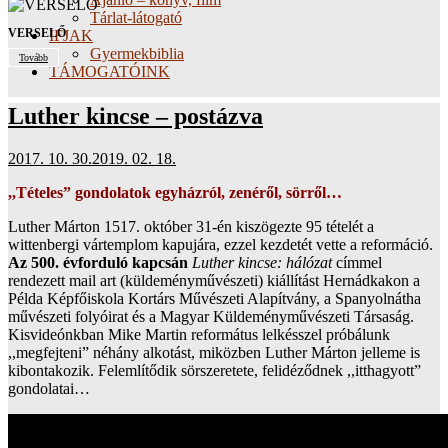
Tárlat-látogató
VERSELŐ
IFJAK
Gyermekbiblia
Tovább
TÁMOGATÓINK
Luther kincse – postázva
2017. 10. 30.
2019. 02. 18.
,,Tételes” gondolatok egyházról, zenéről, sörről…
Luther Márton 1517. október 31-én kiszögezte 95 tételét a
wittenbergi vártemplom kapujára, ezzel kezdetét vette a reformáció.
Az 500. évforduló kapcsán
Luther kincse: hálózat
címmel
rendezett mail art (küldeményművészeti) kiállítást Hernádkakon a
Példa Képfőiskola Kortárs Művészeti Alapítvány, a Spanyolnátha
művészeti folyóirat és a Magyar Küldeményművészeti Társaság.
Kisvideónkban Mike Martin református lelkésszel próbálunk
,,megfejteni” néhány alkotást, miközben Luther Márton jelleme is
kibontakozik. Felemlítődik sörszeretete, felidéződnek ,,itthagyott”
gondolatai…