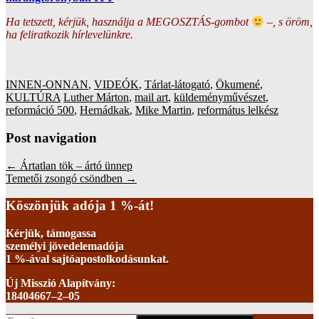
Ha tetszett, kérjük, használja a MEGOSZTÁS-gombot
–, s öröm,
ha feliratkozik hírlevelünkre.
INNEN-ONNAN
,
VIDEÓK
,
Tárlat-látogató
,
Ökumené
,
KULTÚRA
Luther Márton
,
mail art
,
küldeményművészet
,
reformáció 500
,
Hernádkak
,
Mike Martin
,
református lelkész
Post navigation
←
Ártatlan tök – ártó ünnep
Temetői zsongó csöndben
→
Köszönjük adója 1 %-át!
Kérjük, támogassa
személyi jövedelemadója
1 %-ával sajtóapostolkodásunkat.
Új Misszió Alapítvány:
18404667–2–05