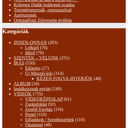
Kelemen Didák boldoggá avatása
Teremtésmorzsák, orgonaszóval
Aprószentek
OrgonaPont: Fényesség gyúljon
Kategóriák
INNEN-ONNAN
(283)
Lelkiző
(76)
Idéző
(70)
SZENTEK – VELÜNK
(251)
ÍRÁS
(550)
Előzetes
(27)
Új Misszió-írás
(314)
KÉZEN FOGVA-INTERJÚK
(48)
ALBUM
(34)
Imádkozzunk együtt
(249)
VIDEÓK
(735)
VIDEÓKÉPESLAP
(61)
Zarándoklat
(92)
Zenélő Egyház
(116)
Portré
(110)
Előadások / Szentbeszédek
(110)
Ökumené
(48)