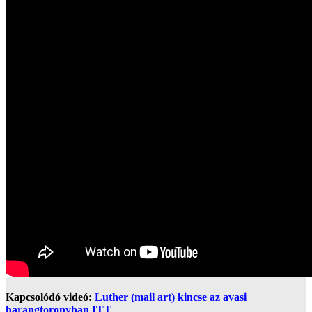
Kapcsolódó videó:
Luther (mail art) kincse az avasi
harangtoronyban ITT