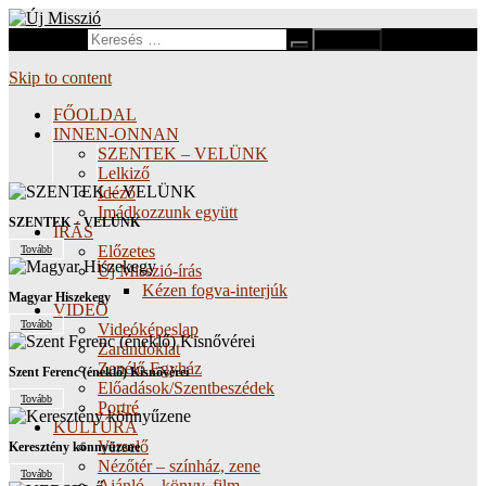
Search for:
Katolikus folyóirat
Új Misszió
Skip to content
FŐOLDAL
INNEN-ONNAN
SZENTEK – VELÜNK
Lelkiző
Idéző
Imádkozzunk együtt
SZENTEK – VELÜNK
ÍRÁS
Előzetes
Tovább
Új Misszió-írás
Kézen fogva-interjúk
Magyar Hiszekegy
VIDEÓ
Tovább
Videóképeslap
Zarándoklat
Zenélő Egyház
Szent Ferenc (éneklő) Kisnővérei
Előadások/Szentbeszédek
Tovább
Portré
KULTÚRA
Verselő
Keresztény könnyűzene
Nézőtér – színház, zene
Tovább
Ajánló – könyv, film